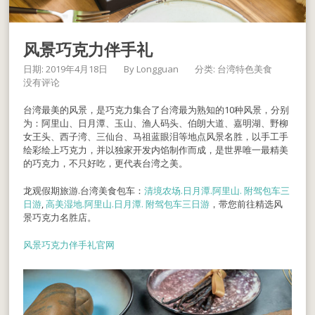
风景巧克力伴手礼
日期: 2019年4月18日
By
Longguan
分类:
台湾特色美食
没有评论
台湾最美的风景，是巧克力集合了台湾最为熟知的10种风景，分别
为：阿里山、日月潭、玉山、渔人码头、伯朗大道、嘉明湖、野柳
女王头、西子湾、三仙台、马祖蓝眼泪等地点风景名胜，以手工手
绘彩绘上巧克力，并以独家开发内馅制作而成，是世界唯一最精美
的巧克力，不只好吃，更代表台湾之美。
龙观假期旅游.台湾美食包车：
清境农场.日月潭.阿里山. 附驾包车三
日游
,
高美湿地.阿里山.日月潭. 附驾包车三日游
，带您前往精选风
景巧克力名胜店。
风景巧克力伴手礼官网