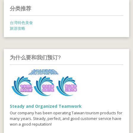
分类推荐
台湾特色美食
旅游攻略
为什么要和我们预订?
Steady and Organized Teamwork
Our company has been operating Taiwan tourism products for
many years. Steady, perfect, and good customer service have
won a good reputation!