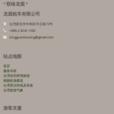
* 联络龙观 *
龙观租车有限公司
台湾新北市中和区中正路73号
place
+886-2-8245-1582
call
longguanleasing@gmail.com
email
站点地图
首页
服务內容
台湾包车附驾旅游
桃园机场接送
台湾景点特色及美食
台湾旅游气象
游客支援