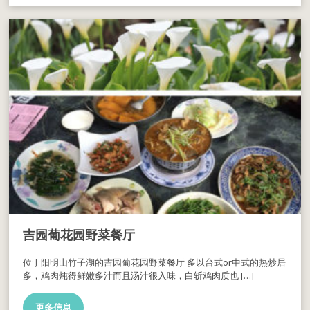
吉园葡花园野菜餐厅
位于阳明山竹子湖的吉园葡花园野菜餐厅 多以台式or中式的热炒居
多，鸡肉炖得鲜嫩多汁而且汤汁很入味，白斩鸡肉质也 […]
更多信息