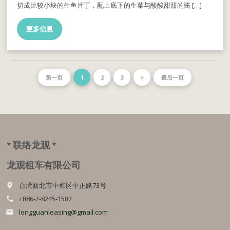
切成比较小块的生鱼片丁，配上底下的生菜与酸酸甜甜的酱 […]
更多信息
第一页
1
2
3
>
最后一页
* 联络龙观 *
龙观租车有限公司
台湾新北市中和区中正路73号
place
+886-2-8245-1582
call
longguanleasing@gmail.com
email