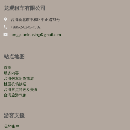
龙观租车有限公司
台湾新北市中和区中正路73号
place
+886-2-8245-1582
call
longguanleasing@gmail.com
email
站点地图
首页
服务內容
台湾包车附驾旅游
桃园机场接送
台湾景点特色及美食
台湾旅游气象
游客支援
我的账户