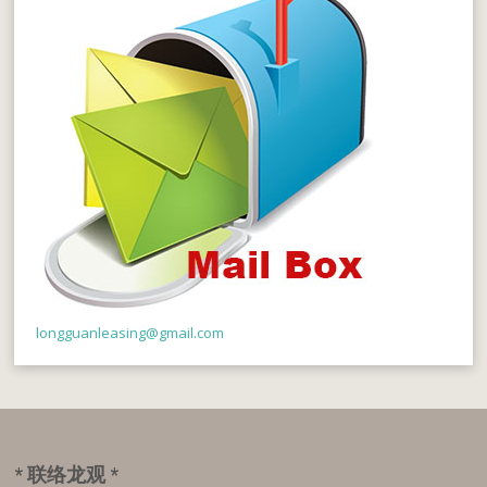
longguanleasing@gmail.com
* 联络龙观 *