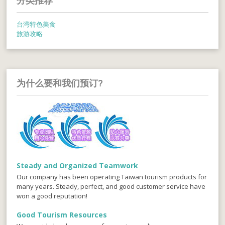
分类推荐
台湾特色美食
旅游攻略
为什么要和我们预订?
Steady and Organized Teamwork
Our company has been operating Taiwan tourism products for
many years. Steady, perfect, and good customer service have
won a good reputation!
Good Tourism Resources