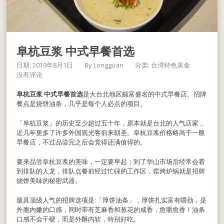
阜杭豆浆 中式早餐首选
日期: 2019年8月1日
By
Longguan
分类:
台湾特色美食
没有评论
阜杭豆浆 中式早餐首选
是大台北地区颇富盛名的中式早餐店。招牌
餐点是烧饼油条，几乎是每个人必点的项目。
「阜杭豆浆」的历史至少超过五十年，原本就是台北的人气店家，
近几年更多了许多外国观光客前来朝圣。阜杭豆浆价格略高于一般
早餐店，不过品尝完之后会觉得还满值得的。
要来品尝阜杭豆浆的美味，一定要早起；到了华山市场后经常会看
到排队的人龙，排队点餐前经过忙碌的工作区，窑烤炉锅就是招牌
烧饼美味的秘密武器。
最具顶级人气的招牌选项是:「厚饼油条」，厚饼扎实富有嚼劲，是
外脆内嫩的口感，同时带有芝麻香和葱花的咸香，愈嚼愈香！油条
口感不会干硬，而是外酥内软，特别好吃。