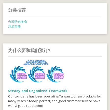
分类推荐
台湾特色美食
旅游攻略
为什么要和我们预订?
Steady and Organized Teamwork
Our company has been operating Taiwan tourism products for
many years. Steady, perfect, and good customer service have
won a good reputation!