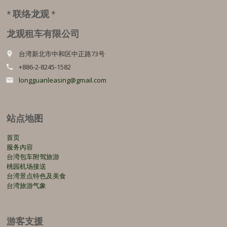
* 联络龙观 *
龙观租车有限公司
台湾新北市中和区中正路73号
place
+886-2-8245-1582
call
longguanleasing@gmail.com
email
站点地图
首页
服务內容
台湾包车附驾旅游
桃园机场接送
台湾景点特色及美食
台湾旅游气象
游客支援