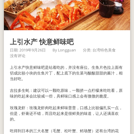
上引水产 快意鲜味吧
日期: 2019年9月26日
By
Longguan
分类:
台湾特色美食
没有评论
上引水产快意鲜味吧是站着吃的，并没有座位。生鱼片色拉上面有
切成比较小块的生鱼片丁，配上底下的生菜与酸酸甜甜的酱汁，相
当好吃。
吉拉多生蚝：建议可以一颗吃原味，一颗挤一点柠檬来吃吃看，原
味的吃起来会比较咸一些，具鲜味口感上会有微微的脆度。
玫瑰龙虾：玫瑰龙虾肉吃起来鲜味普普，口感上比较偏扎实一点，
但是，虾膏还不错，而且吃起来是很鲜美的味道，让人还满喜欢
的。
吃得到日本的三大名蟹（毛蟹、松叶蟹、鳕场蟹）还有台湾的花