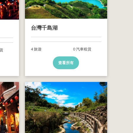
台灣千島湖
4 旅遊
0 汽車租賃
租賃
查看所有