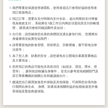
我們尊重並保護使用者隱私，使用者資訊只會用於協助使用者
預訂旅遊商品；
預訂訂單，需要在支付時限內支付全款， 超出時限的支付將被
視為無效支付， 系統將在1個工作日內將款項退回原支付的帳號
裡， 購買成功會收到確認郵件及短信；
出行前，請您確保您自身的身體狀況適合參加行程。 您應將自
身健康情況如實告知我們；
請尊重當地的飲食習慣、習俗禁忌、宗教禮儀，遵守當地法律
法規等；
為了您人身、財產的安全，請您避免在公開場合暴露貴重物品
及大量現金；
您所預訂的商品可能包含高危項目（如游泳、漂流、潛水、滑
雪等）， 參與前請根據自身條件， 並充分參考當地相關部門及
其它專業機構的相關公告和建議後出行；
建議您自己購買旅遊意外保險及其他保險，可保障您在境內旅
行期間自身生命、 身體、財產或者相關利益的短期旅遊意外傷
害保險及緊急救援保險。