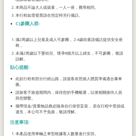
本商品不論大人或孩童，一人一座，費用相同。
本行程如需發票請在預定時另行備註。
C)
參團人群:
滿2周歲以上兒童及成人可參團， 2-4歲幼童請備註提供安全座
椅 。
未滿2周歲以下嬰幼兒、懷孕8個月以上婦女，不可參團， 敬請
諒解。
貼心提醒:
此款行程有部分行經山路，請遊客依照個人體質準備適合暈車
藥。
請旅客于旅遊期間內，保持您的手機暢通，以便相關接待人員
與您聯繫。
攜帶現金/貴重物品務必隨身自行保管妥當， 若在行程中受損或
遺失，本公司不予負責，敬請理解。
注意事項:
本產品使用車輛之車型根據客人數量進行安排。