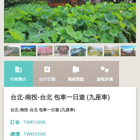
business
assignment
camera_roll
thumbs_up_down
行程簡介
出行日期
熱銷景點
遊客評價
台北-南投-台北 包車一日遊 (九座車)
台北-南投-台北 包車一日遊 (九座車)
訂金: TWD1000
總價: TWD5500