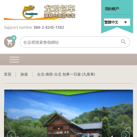
我的帳戶
繁體中文
Support number
886-2-8245-1582
0
shopping_cart
首頁
旅遊
台北-南投-台北 包車一日遊 (九座車)