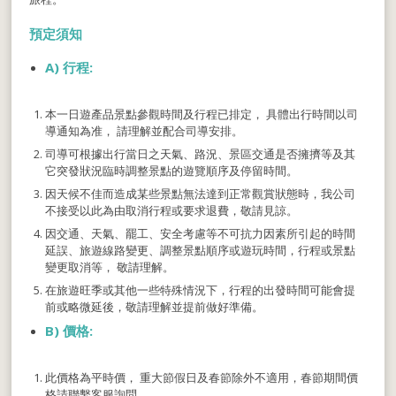
預定須知
A)
行程:
本一日遊產品景點參觀時間及行程已排定， 具體出行時間以司
導通知為准， 請理解並配合司導安排。
司導可根據出行當日之天氣、路況、景區交通是否擁擠等及其
它突發狀況臨時調整景點的遊覽順序及停留時間。
因天候不佳而造成某些景點無法達到正常觀賞狀態時，我公司
不接受以此為由取消行程或要求退費，敬請見諒。
因交通、天氣、罷工、安全考慮等不可抗力因素所引起的時間
延誤、旅遊線路變更、調整景點順序或遊玩時間，行程或景點
變更取消等， 敬請理解。
在旅遊旺季或其他一些特殊情況下，行程的出發時間可能會提
前或略微延後，敬請理解並提前做好準備。
B)
價格:
此價格為平時價， 重大節假日及春節除外不適用，春節期間價
格請聯繫客服詢問。