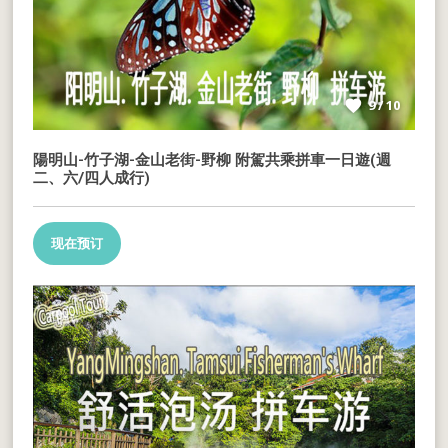
9 / 10
陽明山-竹子湖-金山老街-野柳 附駕共乘拼車一日遊(週
二、六/四人成行)
现在预订