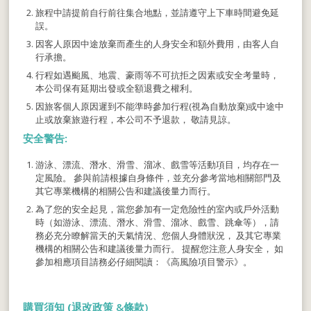
旅程中請提前自行前往集合地點，並請遵守上下車時間避免延
誤。
因客人原因中途放棄而產生的人身安全和額外費用，由客人自
行承擔。
行程如遇颱風、地震、豪雨等不可抗拒之因素或安全考量時，
本公司保有延期出發或全額退費之權利。
因旅客個人原因遲到不能準時參加行程(視為自動放棄)或中途中
止或放棄旅遊行程，本公司不予退款， 敬請見諒。
安全警告:
游泳、漂流、潛水、滑雪、溜冰、戲雪等活動項目，均存在一
定風險。 參與前請根據自身條件，並充分參考當地相關部門及
其它專業機構的相關公告和建議後量力而行。
為了您的安全起見，當您參加有一定危險性的室內或戶外活動
時（如游泳、漂流、潛水、滑雪、溜冰、戲雪、跳傘等），請
務必充分瞭解當天的天氣情況、您個人身體狀況， 及其它專業
機構的相關公告和建議後量力而行。 提醒您注意人身安全， 如
參加相應項目請務必仔細閱讀：《高風險項目警示》。
購買須知 (
退改政策 &條款)