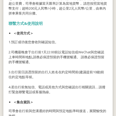
超公里費，司導會根據當天匯率計算為當地貨幣， 請您按照當地貨
幣支付；超時200元人民幣/小時，超公里2元人民幣/公里，由車內
拼車乘客共同分攤。
聯繫方式&
使用說明
＜使用方式＞
1.預訂成功後您會收到確認短信。
2.司機最晚會于出行前1天22:00前以電話短信或WeChat與您確認
上車時間和地點,請務必保證預留的手機號暢通。 請務必保證預留
的手機號暢通。
3.出行當日請憑預留的出行人姓名在約定時間前(建議提前10鐘)前
往約定地點等候。
4.若出行前無短信、電話或其他方式與您確認出行相關資訊，請撥
打緊急聯繫電話或客服熱線。
＜集合資訊＞
司導會在行前與您溝通好的時間與預定地點準時接送，展開愉悅的
旅程。