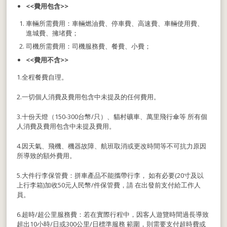
<<費用包含>>
車輛所需費用：車輛燃油費、停車費、高速費、車輛使用費、
進城費、擁堵費；
司機所需費用：司機服務費、餐費、小費；
<<費用不含>>
1.全程餐費自理。
2.一切個人消費及費用包含中未提及的任何費用。
3.十份天燈（150-300台幣/只）、貓村礦車、萬里飛行傘等 所有個
人消費及費用包含中未提及費用。
4.因天氣、飛機、機器故障、航班取消或更改時間等不可抗力原因
所導致的額外費用。
5.大件行李保管費：拼車產品不能攜帶行李， 如有必要(20寸及以
上行李箱)加收50元人民幣/件保管費，請 在出發前支付給工作人
員。
6.超時/超公里服務費：若在實際行程中，因客人遊覽時間過長導致
超出10小時/日或300公里/日標準服務 範圍，則需要支付超時費或