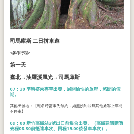
司馬庫斯 二日拼車遊
<參考行程>
第一天
臺北→油羅溪風光→司馬庫斯
07：30 準時搭乘專車出發，展開愉快的旅程，悠閒的假
期。
其他出發地：【報名時需事先預約，如無預約並無其他旅客上車將
不停車】
09：00 新竹高鐵站3號出口前集合出發。（高鐵建議購買
去程08:30前抵達車次、回程19:00後發車車次）。