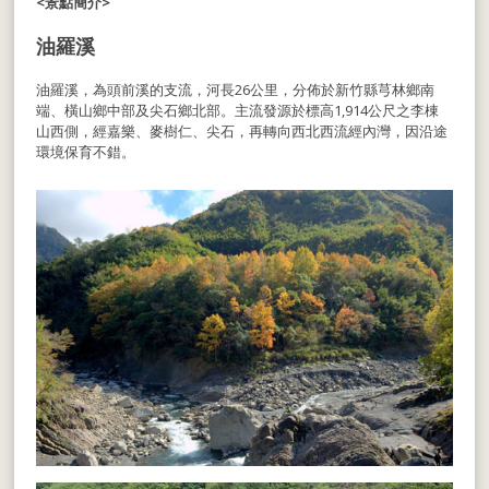
<景點簡介>
油羅溪
油羅溪，為頭前溪的支流，河長26公里，分佈於新竹縣芎林鄉南
端、橫山鄉中部及尖石鄉北部。主流發源於標高1,914公尺之李棟
山西側，經嘉樂、麥樹仁、尖石，再轉向西北西流經內灣，因沿途
環境保育不錯。