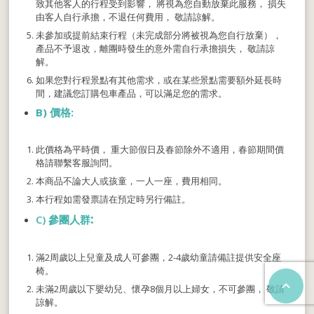
致其他客人的行程受到影響， 將視為您自動放棄此服務， 損失
由客人自行承擔，不退任何費用， 敬請諒解。
未參加或提前結束行程（未完成部分將被視為您自行放棄），
產品不予退改，離團時發生的意外需自行承擔損失， 敬請諒
解。
如果您對行程景點有其他需求，或在某些景點需要額外延長時
間，建議您訂購包車產品，可以滿足您的需求。
B)
價格
:
此價格為平時價， 重大節假日及春節除外不適用，春節期間價
格請聯繫客服詢問。
本商品不論大人或孩童，一人一座，費用相同。
本行程如需發票請在預定時另行備註。
:
C) 參團人群
滿2周歲以上兒童及成人可參團，2-4歲幼童請備註提供安全座
椅。

未滿2周歲以下嬰幼兒、懷孕8個月以上婦女，不可參團， 敬請
諒解。