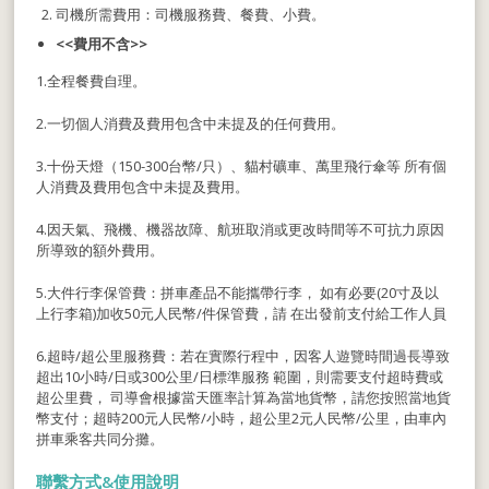
司機所需費用：司機服務費、餐費、小費。
<<
費用不含
>>
1.全程餐費自理。
2.一切個人消費及費用包含中未提及的任何費用。
3.十份天燈（150-300台幣/只）、貓村礦車、萬里飛行傘等 所有個
人消費及費用包含中未提及費用。
4.因天氣、飛機、機器故障、航班取消或更改時間等不可抗力原因
所導致的額外費用。
5.大件行李保管費：拼車產品不能攜帶行李， 如有必要(20寸及以
上行李箱)加收50元人民幣/件保管費，請 在出發前支付給工作人員
6.超時/超公里服務費：若在實際行程中，因客人遊覽時間過長導致
超出10小時/日或300公里/日標準服務 範圍，則需要支付超時費或
超公里費， 司導會根據當天匯率計算為當地貨幣，請您按照當地貨
幣支付；超時200元人民幣/小時，超公里2元人民幣/公里，由車內
拼車乘客共同分攤。
聯繫方式&使用說明