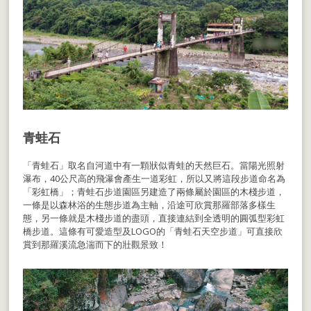
青蛙石
「青蛙石」取名自河道中有一顆狀似青蛙的天然巨石。當陽光照射
瀑布，40公尺高的飛瀑會產生一道彩虹，所以又將這段步道命名為
「彩虹橋」；青蛙石步道園區另建造了兩條屬於園區的木棧步道，
一條是以森林浴的生態步道為主軸，沿途可欣賞那羅部落多樣生
態，另一條就是木棧步道的盡頭，直接連結到全透明的圓弧型彩虹
橋步道。這條有可愛造型及LOGO的「青蛙石天空步道」可直接欣
賞到那羅溪流急湍而下的壯觀景致！