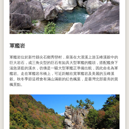
軍艦岩
軍艦岩位於新竹縣尖石鄉秀巒村，座落在大漢溪上游玉峰溪穀中的
巨大岩石，成三角尖型的巨石有如具大型軍艦的艦頭，搭配艦身下
湍急湛藍的溪水，彷佛是一騷大型軍艦正準備出航，因此命名為軍
艦岩。走在軍艦岩吊橋上，可近距離欣賞軍艦岩及美麗的玉峰溪
穀。秋冬季節這裡會有滿山滿穀的紅色楓葉，是臺灣北部最夯的賞
楓景點。