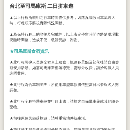
台北至司馬庫斯 二日拼車遊
▲以上行程所載明之行車時間僅供參考，因路況或假日車流過大
時，行程順序將視實際情況調動。
▲為保持行程上的順暢及完成性，以上表定停留時間也將隨現場狀
況臨時調整，造成不便，敬請見諒，謝謝。
★
司馬庫斯食宿資訊
★此行程司導人員為全程車上服務，抵達各景點及部落後請自由參
觀安排活動。如需司馬庫斯部落導覽，需額外收費，請洽客服人員
詢問費用。
★此行程為合車制出團；所使用車型車款將依照當日出發報名人數
調整。
★此行程全程搭乘車輛並行經山路，請旅客自備暈車藥或其他隨身
藥物。
★前往原住民部落旅遊，請尊重當地傳統生活。
★前往神木群自然步道部分較為濕滑，建議選擇具防滑功能休閒