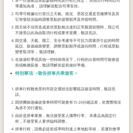
本一日遊產品景點參觀時間及行程已排定， 具體出行時間以司
導通知為准， 請理解並配合司導安排。
司導可根據出行當日之天氣、路況、景區交通是否擁擠等及其
它突發狀況臨時調整景點的遊覽順序及停留時間。
因天候不佳而造成某些景點無法達到正常觀賞狀態時，我公司
不接受以此為由取消行程或要求退費，敬請見諒。
因交通、天氣、罷工、安全考慮等不可抗力因素所引起的時間
延誤、旅遊線路變更、調整景點順序或遊玩時間，行程或景點
變更取消等， 敬請理解。
在旅遊旺季或其他一些特殊情況下，行程的出發時間可能會提
前或略微延後，敬請理解並提前做好準備。
特別事項: <敬告拼車共乘遊客 >
拼車行程難免受到市區交通狀況影響延誤接送時間，敬請見
諒。
因拼團旅遊緣故發車時間可能會有15-20分鐘誤差，依實際情況
為准不另行通知。
由於是拼車業務，無法接受客人攜帶行李。 本產品為固定行
程，不接受客人要求臨時調整。
拼車行程，請務必提前或準時到達上車地點等候， 若遲到會導