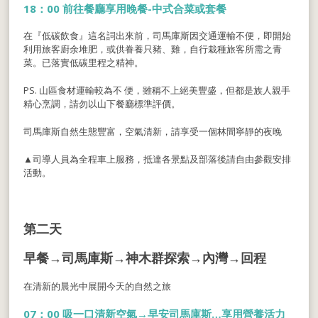
18：00 前往餐廳享用晚餐-中式合菜或套餐
在『低碳飲食』這名詞出來前，司馬庫斯因交通運輸不便，即開始
利用旅客廚余堆肥，或供眷養只豬、雞，自行栽種旅客所需之青
菜。已落實低碳里程之精神。
PS. 山區食材運輸較為不 便，雖稱不上絕美豐盛，但都是族人親手
精心烹調，請勿以山下餐廳標準評價。
司馬庫斯自然生態豐富，空氣清新，請享受一個林間寧靜的夜晚
▲司導人員為全程車上服務，抵達各景點及部落後請自由參觀安排
活動。
第二天
早餐→司馬庫斯→神木群探索→內灣→回程
在清新的晨光中展開今天的自然之旅
07：00 吸一口清新空氣→早安司馬庫斯…享用營養活力