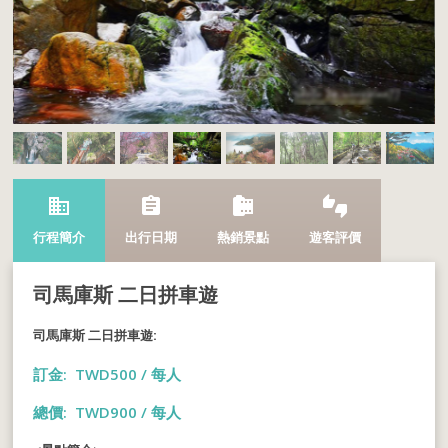
business
assignment
camera_roll
thumbs_up_down
行程簡介
出行日期
熱銷景點
遊客評價
司馬庫斯 二日拼車遊
司馬庫斯 二日拼車遊:
訂金: TWD500 / 每人
總價: TWD900 / 每人