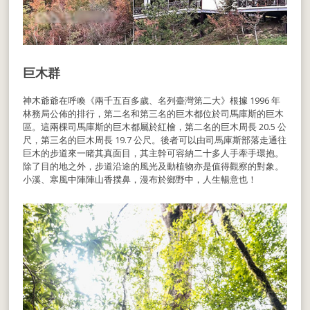
巨木群
神木爺爺在呼喚《兩千五百多歲、名列臺灣第二大》根據 1996 年
林務局公佈的排行，第二名和第三名的巨木都位於司馬庫斯的巨木
區。這兩棵司馬庫斯的巨木都屬於紅檜，第二名的巨木周長 20.5 公
尺，第三名的巨木周長 19.7 公尺。後者可以由司馬庫斯部落走通往
巨木的步道來一睹其真面目，其主幹可容納二十多人手牽手環抱。
除了目的地之外，步道沿途的風光及動植物亦是值得觀察的對象。
小溪、寒風中陣陣山香撲鼻，漫布於鄉野中，人生暢意也！