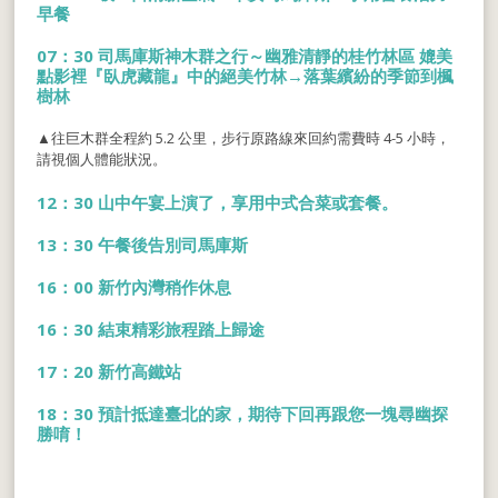
早餐
07：30 司馬庫斯神木群之行～幽雅清靜的桂竹林區 媲美
點影裡『臥虎藏龍』中的絕美竹林→落葉繽紛的季節到楓
樹林
▲往巨木群全程約 5.2 公里，步行原路線來回約需費時 4-5 小時，
請視個人體能狀況。
12：30 山中午宴上演了，享用中式合菜或套餐。
13：30 午餐後告別司馬庫斯
16：00 新竹內灣稍作休息
16：30 結束精彩旅程踏上歸途
17：20 新竹高鐵站
18：30 預計抵達臺北的家，期待下回再跟您一塊尋幽探
勝唷！