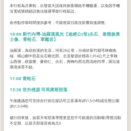
本行程為共乘制，出發當天請保持旅客聯絡手機暢通，以免因手機
沒電或號碼錯誤無法接通導致行程延誤。
各停點停靠時間僅供參考，可能視當日路況影響前後調整。
10:00 新竹內灣-油羅溪風光【途經公(母)尖石、泰雅族勇
士像、青蛙石、軍艦岩】
油羅溪，為頭前溪的支流，河長26公里，分佈於新竹縣芎林鄉南
端、橫山鄉中部及尖石鄉北部。主流發源於標高1,914公尺之李棟
山西側，經嘉樂、麥樹仁、尖石，再轉向西北西流經內灣，因沿途
環境保育不錯。
11:00 青蛙石
13:30 世外桃源 司馬庫斯部落
午後建議您可安排自行前往探訪司立富瀑布(約1.5小時)或生態公園
(約1.5小時)
健行回來後，如當天有部落導覽更是您不可錯過的活動喔(導覽活動
不定期、以當天部落宣佈為主)!