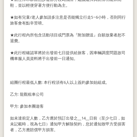
鞋，並以輕便穿著方便行動為主。
★如有兒童/老人參加請多注意是否能獨立行走5~6小時，否則同行
旅客會有點辛苦唷。
★此行程內所包含活動項目或門票為『附加贈送』自願放棄者恕不
退費。
★此行程確認單將於出發前七日提供給旅客，因車輛調度問題故司
機車服人員資料將于出發前一日通知。
組團行程最低人數: 本行程須有6人以上簽約參加始組成。
乙方: 龍觀租車公司
甲方: 參加本團遊客
如未達前定人數，乙方應於預訂出發之__14__日前（至少七日，如
未記載時，視為七日）通知甲方解除契約，怠於通知致甲方受損害
者，乙方應賠償甲方損害。