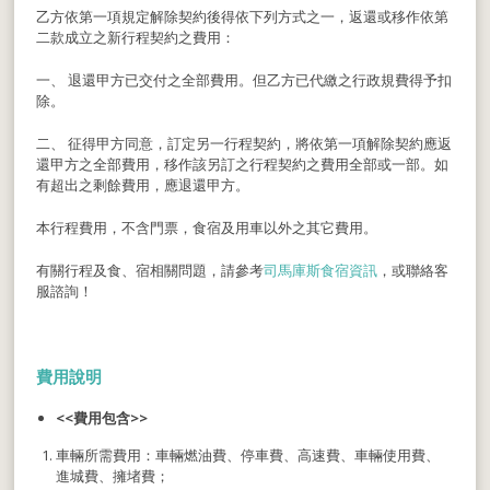
乙方依第一項規定解除契約後得依下列方式之一，返還或移作依第
二款成立之新行程契約之費用：
一、 退還甲方已交付之全部費用。但乙方已代繳之行政規費得予扣
除。
二、 征得甲方同意，訂定另一行程契約，將依第一項解除契約應返
還甲方之全部費用，移作該另訂之行程契約之費用全部或一部。如
有超出之剩餘費用，應退還甲方。
本行程費用，不含門票，食宿及用車以外之其它費用。
有關行程及食、宿相關問題，請參考
司馬庫斯食宿資訊
，或聯絡客
服諮詢！
費用說明
<<
費用包含
>>
車輛所需費用：車輛燃油費、停車費、高速費、車輛使用費、
進城費、擁堵費；