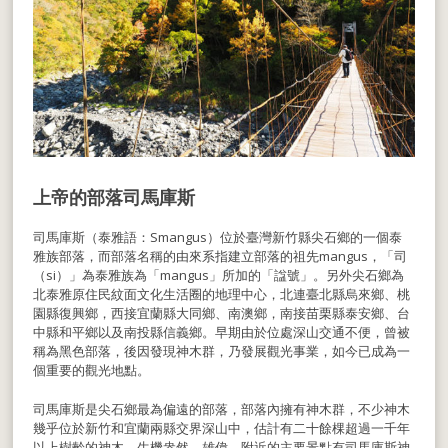
上帝的部落司馬庫斯
司馬庫斯（泰雅語：Smangus）位於臺灣新竹縣尖石鄉的一個泰
雅族部落，而部落名稱的由來系指建立部落的祖先mangus，「司
（si）」為泰雅族為「mangus」所加的「諡號」。另外尖石鄉為
北泰雅原住民紋面文化生活圈的地理中心，北連臺北縣烏來鄉、桃
園縣復興鄉，西接宜蘭縣大同鄉、南澳鄉，南接苗栗縣泰安鄉、台
中縣和平鄉以及南投縣信義鄉。早期由於位處深山交通不便，曾被
稱為黑色部落，後因發現神木群，乃發展觀光事業，如今已成為一
個重要的觀光地點。
司馬庫斯是尖石鄉最為偏遠的部落，部落內擁有神木群，不少神木
幾乎位於新竹和宜蘭兩縣交界深山中，估計有二十餘棵超過一千年
以上樹齡的神木。生機盎然、雄偉。附近的主要景點有司馬庫斯神