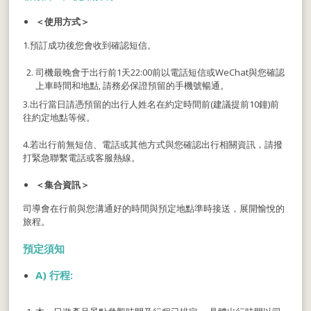
＜使用方式＞
1.預訂成功後您會收到確認短信。
司機最晚會于出行前1天22:00前以電話短信或WeChat與您確認
上車時間和地點, 請務必保證預留的手機號暢通。
3.出行當日請憑預留的出行人姓名在約定時間前(建議提前10鐘)前
往約定地點等候。
4.若出行前無短信、電話或其他方式與您確認出行相關資訊，請撥
打緊急聯繫電話或客服熱線。
＜集合資訊＞
司導會在行前與您溝通好的時間與預定地點準時接送，展開愉悅的
旅程。
預定須知
A)
行程
: