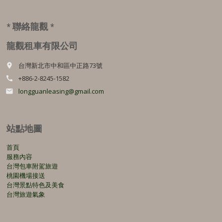
可
在
* 聯絡龍觀 *
產
品
龍觀租車有限公司
頁
面
台灣新北市中和區中正路73號
選
place
擇
+886-2-8245-1582
call
選
longguanleasing@gmail.com
email
項
站點地圖
首頁
服務內容
台灣包車附駕旅遊
桃園機場接送
台灣景點特色及美食
台灣旅遊氣象