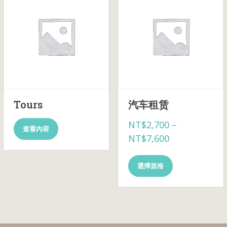
Tours
汽车租赁
NT$
2,700
–
查看內容
價
NT$
7,600
格
此
範
選擇規格
產
圍：
品
有
NT$2,700
多
到
種
款
NT$7,600
式。