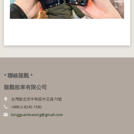
* 聯絡龍觀 *
龍觀租車有限公司
台灣新北市中和區中正路73號
place
+886-2-8245-1582
call
longguanleasing@gmail.com
email