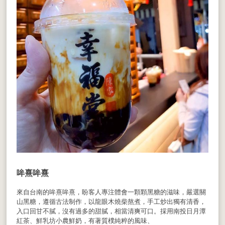
哞熹哞熹
來自台南的哞熹哞熹，盼客人專注體會一顆顆黑糖的滋味，嚴選關
山黑糖，遵循古法制作，以龍眼木燒柴熬煮，手工炒出獨有清香，
入口回甘不膩，沒有過多的甜膩，相當清爽可口。採用南投日月潭
紅茶、鮮乳坊小農鮮奶，有著質樸純粹的風味、