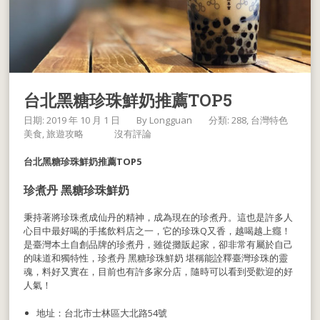
台北黑糖珍珠鮮奶推薦TOP5
日期: 2019 年 10 月 1 日
By
Longguan
分類:
288
台灣特色
美食
旅遊攻略
沒有評論
台北黑糖珍珠鮮奶推薦TOP5
珍煮丹 黑糖珍珠鮮奶
秉持著將珍珠煮成仙丹的精神，成為現在的珍煮丹。這也是許多人
心目中最好喝的手搖飲料店之一，它的珍珠Q又香，越喝越上癮！
是臺灣本土自創品牌的珍煮丹，雖從攤販起家，卻非常有屬於自己
的味道和獨特性，珍煮丹 黑糖珍珠鮮奶 堪稱能詮釋臺灣珍珠的靈
魂，料好又實在，目前也有許多家分店，隨時可以看到受歡迎的好
人氣！
地址：台北市士林區大北路54號