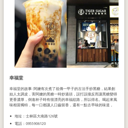
幸福堂
幸福堂的故事: 阿嬤有次煮了祖傳一甲子的古法手炒黑糖，結果創
始人太調皮，害阿嬤的黑糖一時炒過頭，誤打誤撞反而讓黑糖變得
更香濃厚，倒進杯子時有很漂亮的幸福紋路，所以得名。喝起來風
味相當獨特，每一口都讓人口齒留香，還有一點古早味的味道，
地址：士林區大南路126號
電話：0955906120