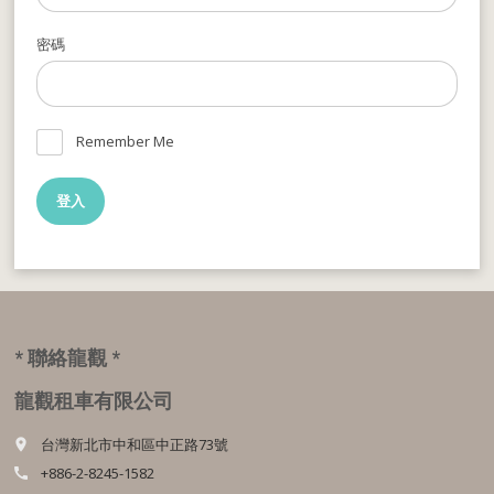
密碼
Remember Me
* 聯絡龍觀 *
龍觀租車有限公司
台灣新北市中和區中正路73號
place
+886-2-8245-1582
call