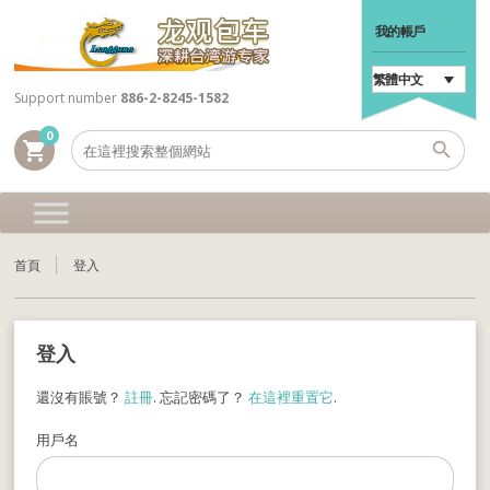
我的帳戶
繁體中文
Support number
886-2-8245-1582
0
shopping_cart
首頁
登入
登入
還沒有賬號？
註冊
. 忘記密碼了？
在這裡重置它
.
用戶名